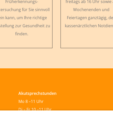
Früherkennungs-
freitags ab 16 Uhr sowie
ersuchung für Sie sinnvoll
Wochenenden und
ein kann, um Ihre richtige
Feiertagen ganztägig, d
stellung zur Gesundheit zu
kassenärztlichen Notdien
finden.
Akutsprechstunden
Mo 8 –11 Uhr
Di – Fr 10 –11 Uhr