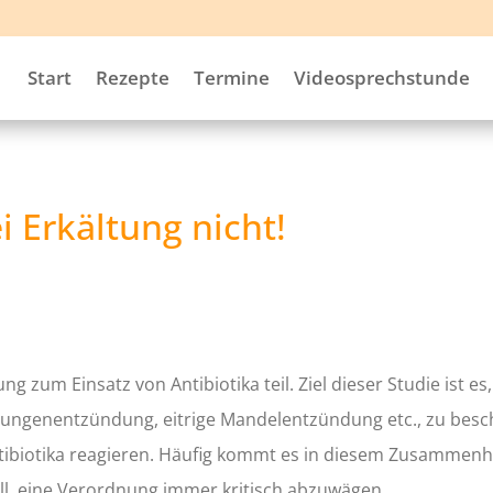
Start
Rezepte
Termine
Videosprechstunde
i Erkältung nicht!
 zum Einsatz von Antibiotika teil. Ziel dieser Studie ist es
le Lungenentzündung, eitrige Mandelentzündung etc., zu be
Antibiotika reagieren. Häufig kommt es in diesem Zusammen
oll, eine Verordnung immer kritisch abzuwägen.