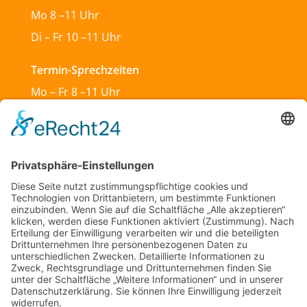
Mo 8 –11 Uhr
Di – Fr 10 –11 Uhr
Termin-Sprechzeiten
Mo – Fr 8 –11 Uhr
Mo & Do 13 –18 Uhr
Di 17:30 – 19:30 Uhr
Sa und So geschlossen