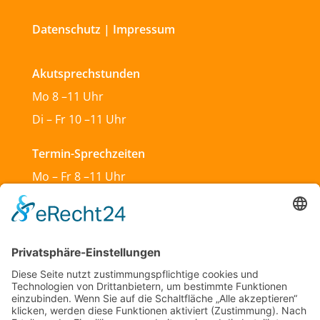
Datenschutz
|
Impressum
Akutsprechstunden
Mo 8 –11 Uhr
Di – Fr 10 –11 Uhr
Termin-Sprechzeiten
Mo – Fr 8 –11 Uhr
Mo & Do 13 –18 Uhr
Di 17:30 – 19:30 Uhr
Sa und So geschlossen