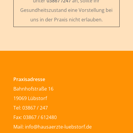
unter
03867 /247
an, sollte Ihr
Gesundheitszustand eine Vorstellung bei
uns in der Praxis nicht erlauben.
Praxisadresse
Bahnhofstraße 16
19069 Lübstorf
Tel: 03867 / 247
Fax: 03867 / 612480
Mail: info@hausaerzte-luebstorf.de