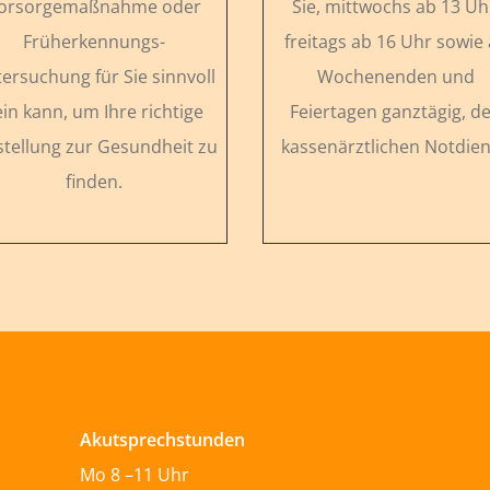
orsorgemaßnahme oder
Sie, mittwochs ab 13 Uh
Früherkennungs-
freitags ab 16 Uhr sowie
ersuchung für Sie sinnvoll
Wochenenden und
ein kann, um Ihre richtige
Feiertagen ganztägig, d
stellung zur Gesundheit zu
kassenärztlichen Notdien
finden.
Akutsprechstunden
Mo 8 –11 Uhr