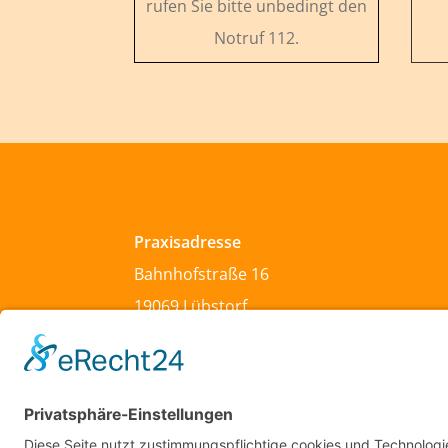
rufen Sie bitte unbedingt den
Notruf 112.
Praxisadresse
Bahnhofstraße 16
19069 Lübstorf
Tel: 03867 / 247
Fax: 03867 / 612480
Mail: info@hausaerzte-luebstorf.de