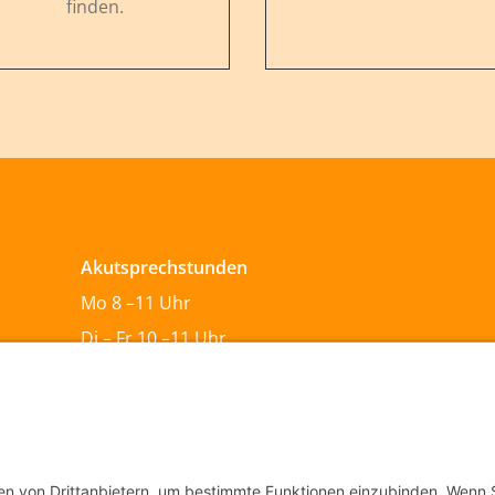
finden.
Akutsprechstunden
Mo 8 –11 Uhr
Di – Fr 10 –11 Uhr
Termin-Sprechzeiten
Mo – Fr 8 –11 Uhr
Mo & Do 13 –18 Uhr