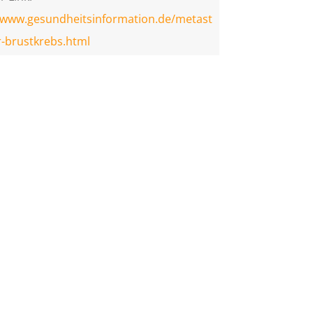
//www.gesundheitsinformation.de/metast
r-brustkrebs.html