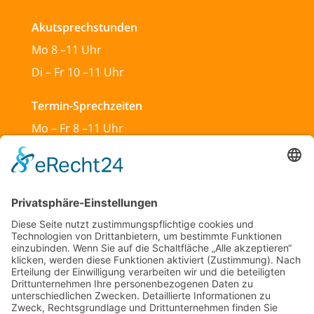
Akutsprechstunden
Mo 8 –11 Uhr
Di – Fr 10 –11 Uhr
Termin-Sprechzeiten
Mo – Fr 8 –11 Uhr
Mo & Do 13 –18 Uhr
Di 17:30 – 19:30 Uhr
Sa und So geschlossen