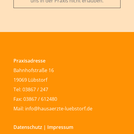
uns in der Praxis nicht erlauben.
Praxisadresse
Bahnhofstraße 16
19069 Lübstorf
Tel: 03867 / 247
Fax: 03867 / 612480
Mail: info@hausaerzte-luebstorf.de
Datenschutz
|
Impressum