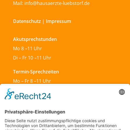
Mail: info@hausaerzte-luebstorf.de
Datenschutz
|
Impressum
Akutsprechstunden
Mo 8 –11 Uhr
Di – Fr 10 –11 Uhr
Termin-Sprechzeiten
Mo – Fr 8 –11 Uhr
Mo & Do 13 –18 Uhr
Di 17:30 – 19:30 Uhr
Sa und So geschlossen