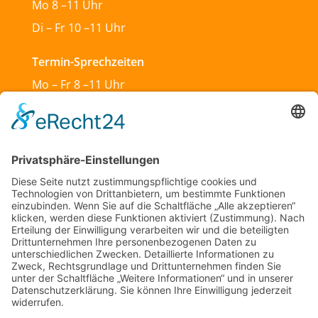
Mo 8 –11 Uhr
Di – Fr 10 –11 Uhr
Termin-Sprechzeiten
Mo – Fr 8 –11 Uhr
Mo & Do 13 –18 Uhr
Di 17:30 – 19:30 Uhr
Sa und So geschlossen