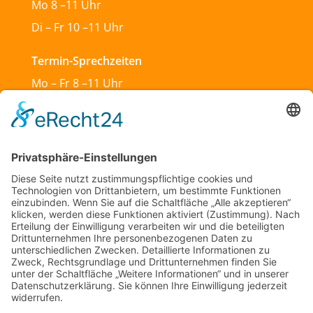
Mo 8 –11 Uhr
Di – Fr 10 –11 Uhr
Termin-Sprechzeiten
Mo – Fr 8 –11 Uhr
Mo & Do 13 –18 Uhr
Di 17:30 – 19:30 Uhr
Sa und So geschlossen