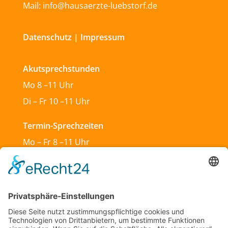
Mail: info@hausaerzte-luebstorf.de
Datenschutz
|
Impressum
Akutsprechstunden
Mo 8 –11 Uhr
Di – Fr 10 –11 Uhr
Termin-Sprechzeiten
Mo – Fr 8 –11 Uhr
Mo & Do 13 –18 Uhr
Di 17:30 – 19:30 Uhr
Sa und So geschlossen