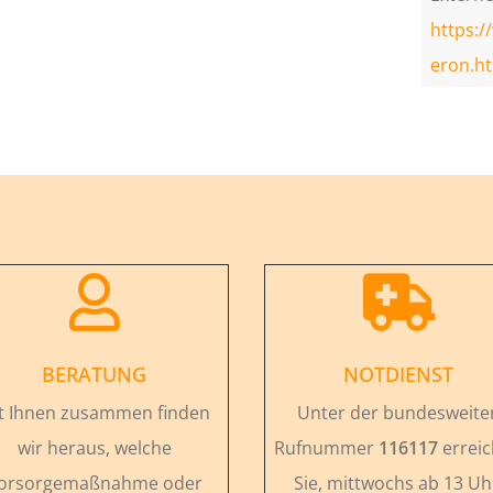
.
https:/
eron.h


BERATUNG
NOTDIENST
t Ihnen zusammen finden
Unter der bundesweite
wir heraus, welche
Rufnummer
116117
errei
orsorgemaßnahme oder
Sie, mittwochs ab 13 Uh