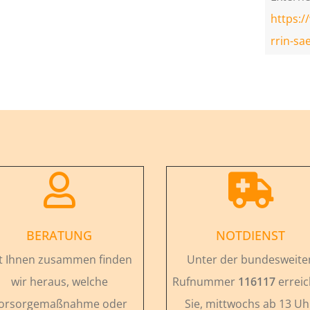
https:/
rrin-sa


BERATUNG
NOTDIENST
t Ihnen zusammen finden
Unter der bundesweite
wir heraus, welche
Rufnummer
116117
errei
orsorgemaßnahme oder
Sie, mittwochs ab 13 Uh