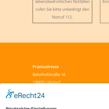
lebensbedrohlichen Notfällen
Ein
rufen Sie bitte unbedingt den
Notruf 112.
Praxisadresse
Bahnhofstraße 16
19069 Lübstorf
Tel: 03867 / 247
Fax: 03867 / 612480
Mail: info@hausaerzte-luebstorf.de