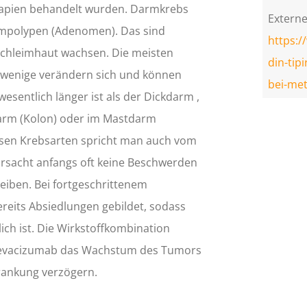
erapien behandelt wurden. Darmkrebs
Externe
rmpolypen (Adenomen). Das sind
https:/
schleimhaut wachsen. Die meisten
din-tip
 wenige verändern sich und können
bei-me
sentlich länger ist als der Dickdarm ,
arm (Kolon) oder im Mastdarm
esen Krebsarten spricht man auch vom
rsacht anfangs oft keine Beschwerden
iben. Bei fortgeschrittenem
eits Absiedlungen gebildet, sodass
ich ist. Die Wirkstoffkombination
it Bevacizumab das Wachstum des Tumors
rankung verzögern.