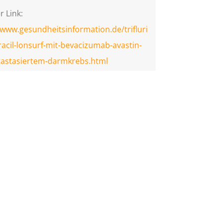
r Link:
/www.gesundheitsinformation.de/trifluri
iracil-lonsurf-mit-bevacizumab-avastin-
tastasiertem-darmkrebs.html