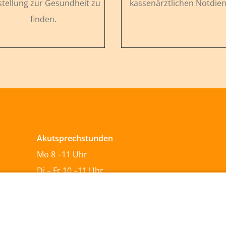
stellung zur Gesundheit zu
kassenärztlichen Notdien
finden.
Akutsprechstunden
Mo 8 –11 Uhr
Di – Fr 10 –11 Uhr
Termin-Sprechzeiten
Mo – Fr 8 –11 Uhr