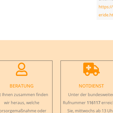
https:/
eride.h


BERATUNG
NOTDIENST
t Ihnen zusammen finden
Unter der bundesweite
wir heraus, welche
Rufnummer
116117
errei
orsorgemaßnahme oder
Sie, mittwochs ab 13 Uh