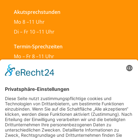
Akutsprechstunden
Mo 8 –11 Uhr
Di – Fr 10 –11 Uhr
Termin-Sprechzeiten
Mo – Fr 8 –11 Uhr
Mo & Do 13 –18 Uhr
Di 17:30 – 19:30 Uhr
Sa und So geschlossen