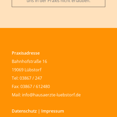
uns in der Praxis nicht erlauben.
Praxisadresse
Bahnhofstraße 16
19069 Lübstorf
Tel: 03867 / 247
Fax: 03867 / 612480
Mail: info@hausaerzte-luebstorf.de
Datenschutz
|
Impressum