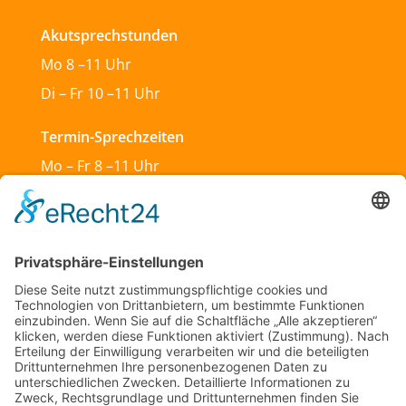
Akutsprechstunden
Mo 8 –11 Uhr
Di – Fr 10 –11 Uhr
Termin-Sprechzeiten
Mo – Fr 8 –11 Uhr
Mo & Do 13 –18 Uhr
Di 17:30 – 19:30 Uhr
Sa und So geschlossen