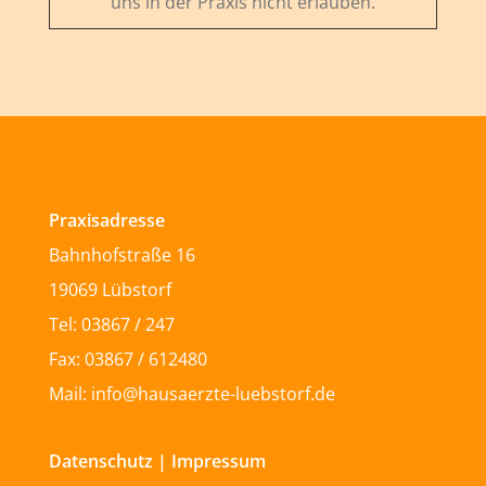
uns in der Praxis nicht erlauben.
Praxisadresse
Bahnhofstraße 16
19069 Lübstorf
Tel: 03867 / 247
Fax: 03867 / 612480
Mail: info@hausaerzte-luebstorf.de
Datenschutz
|
Impressum