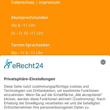
Datenschutz
|
Impressum
Akutsprechstunden
Mo 8 –11 Uhr
Di – Fr 10 –11 Uhr
Termin-Sprechzeiten
Mo – Fr 8 –11 Uhr
Mo & Do 13 –18 Uhr
Di 17:30 – 19:30 Uhr
Sa und So geschlossen