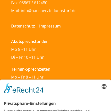
Fax: 03867 / 612480
Mail: info@hausaerzte-luebstorf.de
Datenschutz
|
Impressum
Akutsprechstunden
Mo 8 –11 Uhr
Di – Fr 10 –11 Uhr
Termin-Sprechzeiten
Mo – Fr 8 –11 Uhr
Mo & Do 13 –18 Uhr
Di 17:30 – 19:30 Uhr
Sa und So geschlossen