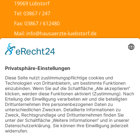
19069 Lübstorf
Tel: 03867 / 247
Fax: 03867 / 612480
Mail: info@hausaerzte-luebstorf.de
Datenschutz
|
Impressum
Akutsprechstunden
Mo 8 –11 Uhr
Di – Fr 10 –11 Uhr
Termin-Sprechzeiten
Mo – Fr 8 –11 Uhr
Mo & Do 13 –18 Uhr
Di 17:30 – 19:30 Uhr