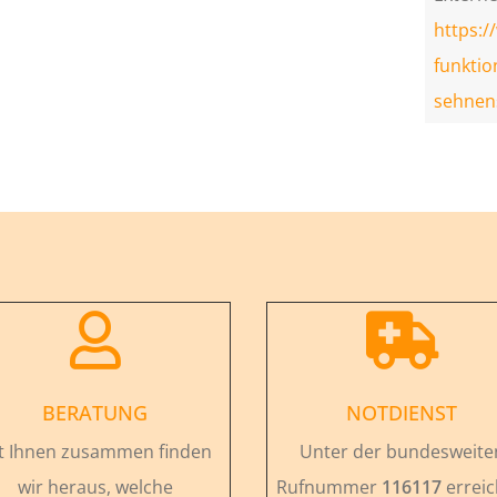
https:/
funktio
sehnen


BERATUNG
NOTDIENST
t Ihnen zusammen finden
Unter der bundesweite
wir heraus, welche
Rufnummer
116117
errei