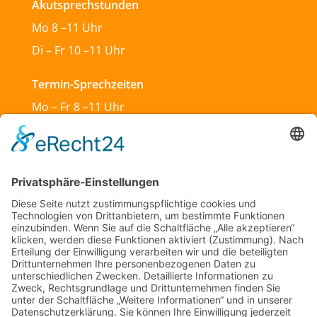
Akutsprechstunden
Mo 8 –11 Uhr
Di – Fr 10 –11 Uhr
Termin-Sprechzeiten
Mo – Fr 8 –11 Uhr
Mo & Do 13 –18 Uhr
Di 17:30 – 19:30 Uhr
Sa und So geschlossen