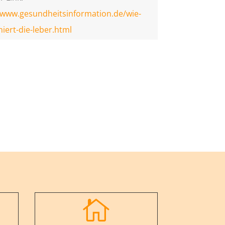
/www.gesundheitsinformation.de/wie-
niert-die-leber.html
