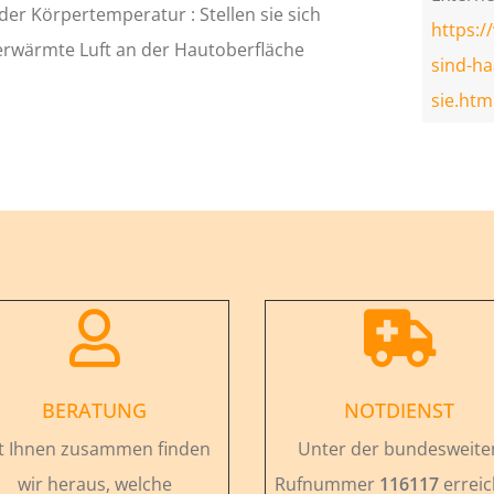
der Körpertemperatur : Stellen sie sich
https:/
 erwärmte Luft an der Hautoberfläche
sind-h
sie.htm


BERATUNG
NOTDIENST
t Ihnen zusammen finden
Unter der bundesweite
wir heraus, welche
Rufnummer
116117
errei