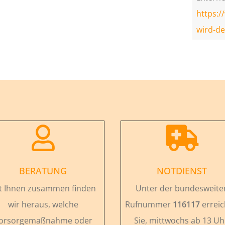
https:/
wird-de


BERATUNG
NOTDIENST
t Ihnen zusammen finden
Unter der bundesweite
wir heraus, welche
Rufnummer
116117
errei
orsorgemaßnahme oder
Sie, mittwochs ab 13 Uh