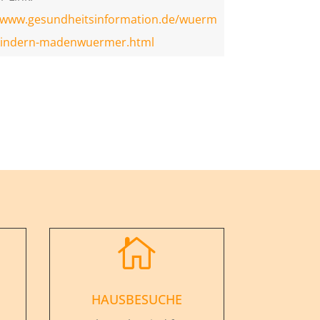
//www.gesundheitsinformation.de/wuerm
-kindern-madenwuermer.html

HAUSBESUCHE